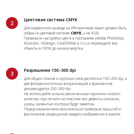
Цветовая система CMYK
Для корректного вывода на УФ‑принтере макет должен быть
собран в цветовой системе
CMYK
, а не RGB.
Проверьте настройки цвета в программе (Adobe Photoshop,
Illustrator, InDesign, CorelDRAW и т.п.) и переведите все
объекты в CMYK до начала верстки.
Разрешение 150–300 dpi
Для общих планов и крупных схем достаточно 150–200 dpi, а
для фотореалистичных визуализаций и фрагментов
рекомендуется 250–300 dpi.
Не используйте сильно увеличенные картинки низкого
качества: при печати на пластике все дефекты (пиксели,
шумы, размытые контуры) будут заметны.
Перед сохранением окончательно проверьте масштаб и
фактическое разрешение каждого изображения в макете.