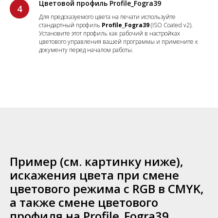
Цветовой профиль Profile_Fogra39
Для предсказуемого цвета на печати используйте
стандартный профиль
Profile_Fogra39
(ISO Coated v2).
Установите этот профиль как рабочий в настройках
цветового управления вашей программы и примените к
документу перед началом работы.
Пример (см. картинку ниже),
искажения цвета при смене
цветового режима с RGB в СMYK,
а также смене цветового
профиля на Profile_Fogra39