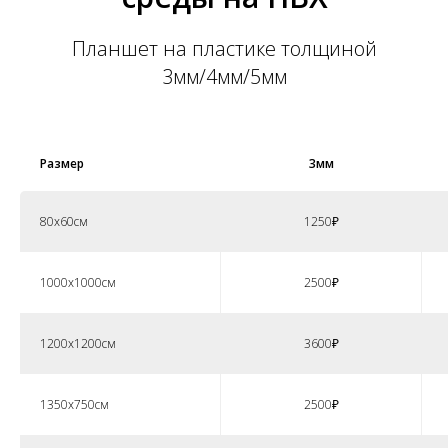
Планшет на пластике толщиной
3мм/4мм/5мм
Размер
3мм
80х60см
1250₽
1000х1000см
2500₽
1200х1200см
3600₽
1350х750см
2500₽